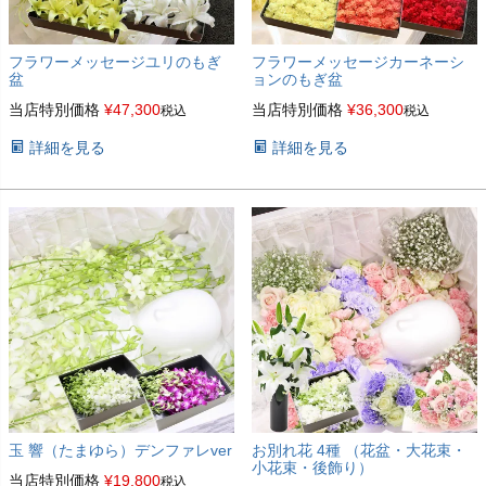
フラワーメッセージユリのもぎ
フラワーメッセージカーネーシ
盆
ョンのもぎ盆
当店特別価格
¥
47,300
当店特別価格
¥
36,300
税込
税込
詳細を見る
詳細を見る
玉 響（たまゆら）デンファレver
お別れ花 4種 （花盆・大花束・
小花束・後飾り）
当店特別価格
¥
19,800
税込