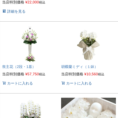
当店特別価格
¥
22,000
税込
詳細を見る
喪主花（2段・1基）
胡蝶蘭ミディ（１鉢）
当店特別価格
¥
57,750
当店特別価格
¥
10,560
税込
税込
カートに入れる
カートに入れる