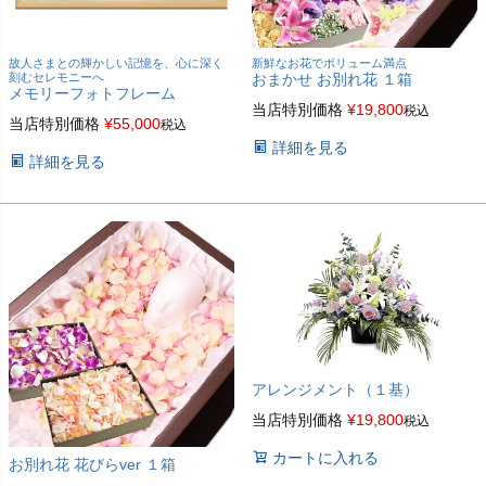
故人さまとの輝かしい記憶を、心に深く
新鮮なお花でボリューム満点
刻むセレモニーへ
おまかせ お別れ花 １箱
メモリーフォトフレーム
当店特別価格
¥
19,800
税込
当店特別価格
¥
55,000
税込
詳細を見る
詳細を見る
アレンジメント（１基）
当店特別価格
¥
19,800
税込
カートに入れる
お別れ花 花びらver １箱