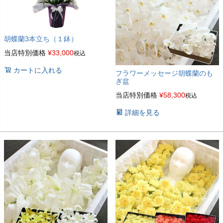
胡蝶蘭3本立ち（１鉢）
当店特別価格
¥
33,000
税込
カートに入れる
フラワーメッセージ胡蝶蘭のも
ぎ盆
当店特別価格
¥
58,300
税込
詳細を見る