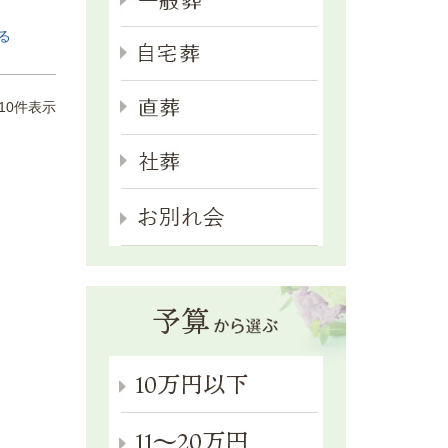
る
10
件表示