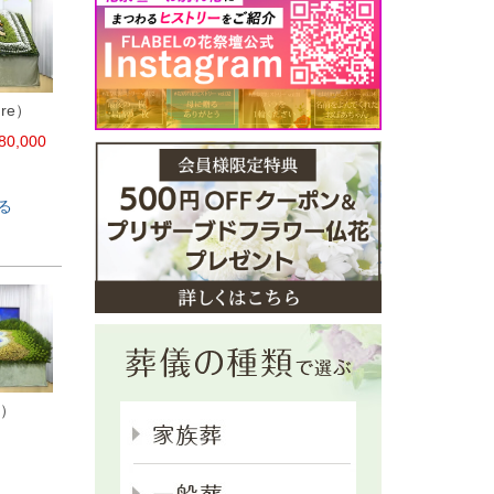
ure）
80,000
る
e）