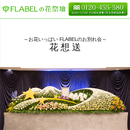
～お花いっぱい FLABELのお別れ会～
花 想 送