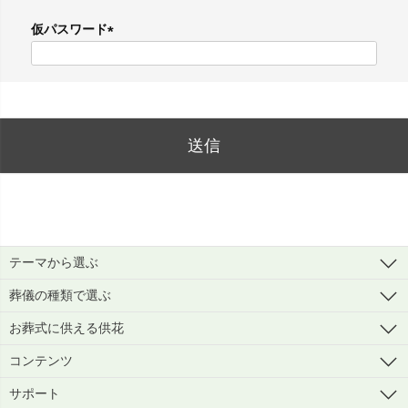
必
仮パスワード
須
)
(
必
須
)
送信
テーマから選ぶ
葬儀の種類で選ぶ
お葬式に供える供花
コンテンツ
サポート