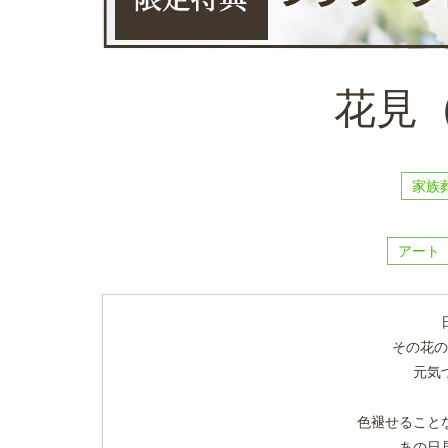
花見（B
家族
アート
その花の
元気
色褪せること
あの日