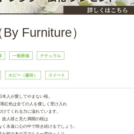
y Furniture）
葬
一般葬儀
ナチュラル
ホビー（趣味）
スイート
日本人が愛してやまない桜。
薄紅色は全ての人を優しく受け入れ
づけてくれる力に溢れています。
故人様と見た満開の桜は
なく永遠に心の中で咲き続けるでしょう。
見た桜の木の下でもう一度ゆっくり