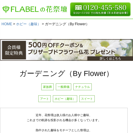
HOME
ホビー（趣味）
ガーデニング（By Flower）
ガーデニング（By Flower）
家族葬
一般葬儀
ナチュラル
アート
ホビー（趣味）
スイート
近年、花祭壇は故人様のお人柄やご趣味、
これまでの軌跡を投影される機会が多くなっています。
熱中された趣味をモチーフとした祭壇は、