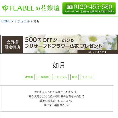
HOME
ナチュラル
如月
如月
家族葬
一般葬儀
ナチュラル
愛情
スイート
春の花をふんだんに使用した花祭壇。
春が大好きだった故人様に春のお花を手向けて
最後をお見送りしましょう。
サイズ：横幅300ｃｍ